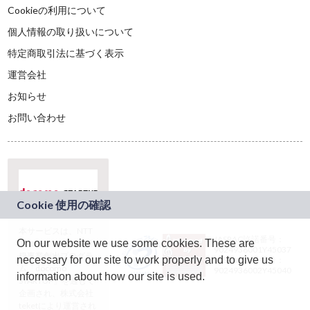
Cookieの利用について
個人情報の取り扱いについて
特定商取引法に基づく表示
運営会社
お知らせ
お問い合わせ
本サービスは、NTT
JASRAC許諾番号：
On our website we use some cookies. These are
ドコモグループの新
9024936001Y45037
規事業創出プログラ
necessary for our site to work properly and to give us
JASRAC許諾番号：
ム「docomo
9024936002Y45040
information about how our site is used.
STARTUP」を通じて
企画され、株式会社
teketにより運営され