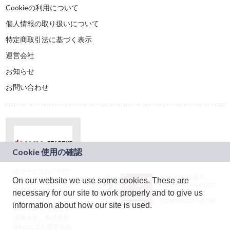
Cookieの利用について
個人情報の取り扱いについて
特定商取引法に基づく表示
運営会社
お知らせ
お問い合わせ
本サービスは、NTT
JASRAC許諾番号：
On our website we use some cookies. These are
ドコモグループの新
9024936001Y45037
規事業創出プログラ
necessary for our site to work properly and to give us
JASRAC許諾番号：
ム「docomo
9024936002Y45040
information about how our site is used.
STARTUP」を通じて
企画され、株式会社
teketにより運営され