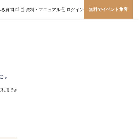
無料でイベント集客
ある質問
資料・マニュアル
ログイン
た。
在利用でき