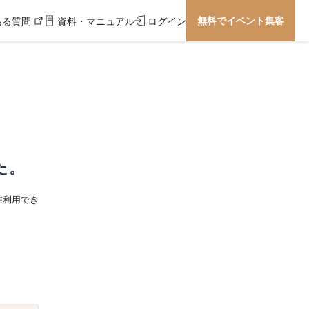
無料でイベント集客
ある質問
資料・マニュアル
ログイン
た。
在利用でき