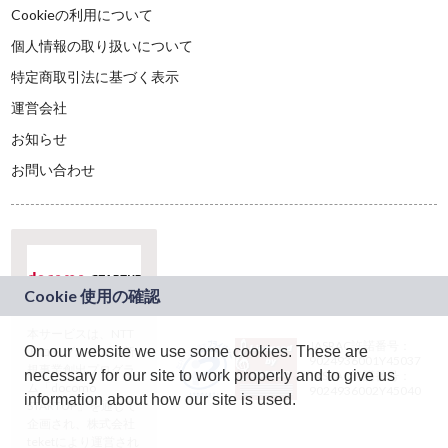
Cookieの利用について
個人情報の取り扱いについて
特定商取引法に基づく表示
運営会社
お知らせ
お問い合わせ
本サービスは、NTT
JASRAC許諾番号：
On our website we use some cookies. These are
ドコモグループの新
9024936001Y45037
規事業創出プログラ
necessary for our site to work properly and to give us
JASRAC許諾番号：
ム「docomo
9024936002Y45040
information about how our site is used.
STARTUP」を通じて
企画され、株式会社
teketにより運営され