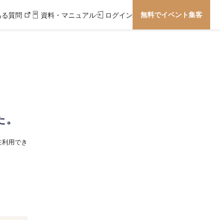
無料でイベント集客
ある質問
資料・マニュアル
ログイン
た。
在利用でき