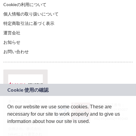
Cookieの利用について
個人情報の取り扱いについて
特定商取引法に基づく表示
運営会社
お知らせ
お問い合わせ
本サービスは、NTT
JASRAC許諾番号：
On our website we use some cookies. These are
ドコモグループの新
9024936001Y45037
規事業創出プログラ
necessary for our site to work properly and to give us
JASRAC許諾番号：
ム「docomo
9024936002Y45040
information about how our site is used.
STARTUP」を通じて
企画され、株式会社
teketにより運営され