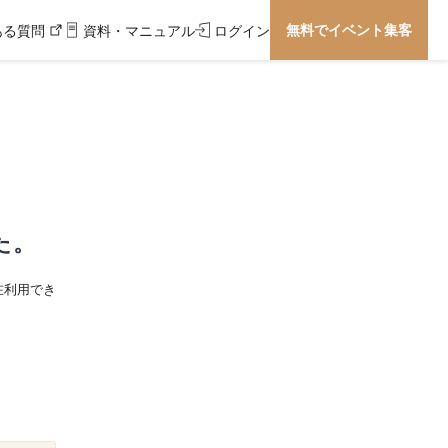
無料でイベント集客
ある質問
資料・マニュアル
ログイン
た。
在利用でき