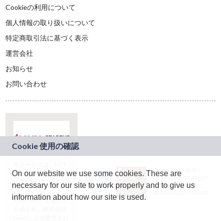
Cookieの利用について
個人情報の取り扱いについて
特定商取引法に基づく表示
運営会社
お知らせ
お問い合わせ
本サービスは、NTT
JASRAC許諾番号：
On our website we use some cookies. These are
ドコモグループの新
9024936001Y45037
規事業創出プログラ
necessary for our site to work properly and to give us
JASRAC許諾番号：
ム「docomo
9024936002Y45040
information about how our site is used.
STARTUP」を通じて
企画され、株式会社
teketにより運営され