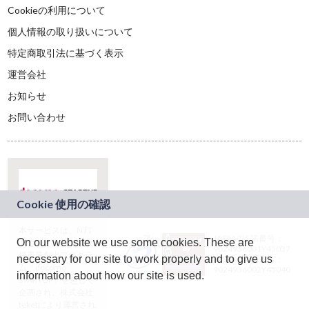
Cookieの利用について
個人情報の取り扱いについて
特定商取引法に基づく表示
運営会社
お知らせ
お問い合わせ
本サービスは、NTT
JASRAC許諾番号：
On our website we use some cookies. These are
ドコモグループの新
9024936001Y45037
規事業創出プログラ
necessary for our site to work properly and to give us
JASRAC許諾番号：
ム「docomo
9024936002Y45040
information about how our site is used.
STARTUP」を通じて
企画され、株式会社
teketにより運営され