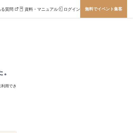
無料でイベント集客
ある質問
資料・マニュアル
ログイン
た。
在利用でき