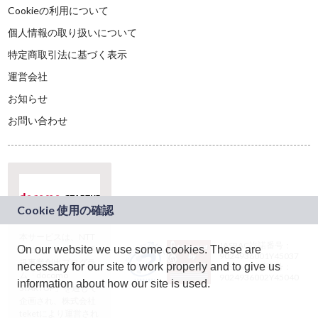
Cookieの利用について
個人情報の取り扱いについて
特定商取引法に基づく表示
運営会社
お知らせ
お問い合わせ
本サービスは、NTT
JASRAC許諾番号：
On our website we use some cookies. These are
ドコモグループの新
9024936001Y45037
規事業創出プログラ
necessary for our site to work properly and to give us
JASRAC許諾番号：
ム「docomo
9024936002Y45040
information about how our site is used.
STARTUP」を通じて
企画され、株式会社
teketにより運営され