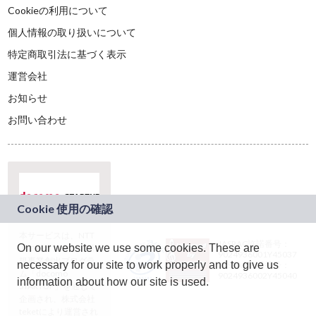
Cookieの利用について
個人情報の取り扱いについて
特定商取引法に基づく表示
運営会社
お知らせ
お問い合わせ
本サービスは、NTT
JASRAC許諾番号：
On our website we use some cookies. These are
ドコモグループの新
9024936001Y45037
規事業創出プログラ
necessary for our site to work properly and to give us
JASRAC許諾番号：
ム「docomo
9024936002Y45040
information about how our site is used.
STARTUP」を通じて
企画され、株式会社
teketにより運営され