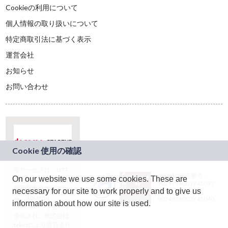
Cookieの利用について
個人情報の取り扱いについて
特定商取引法に基づく表示
運営会社
お知らせ
お問い合わせ
本サービスは、NTT
JASRAC許諾番号：
On our website we use some cookies. These are
ドコモグループの新
9024936001Y45037
規事業創出プログラ
necessary for our site to work properly and to give us
JASRAC許諾番号：
ム「docomo
9024936002Y45040
information about how our site is used.
STARTUP」を通じて
企画され、株式会社
teketにより運営され