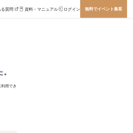
無料でイベント集客
ある質問
資料・マニュアル
ログイン
た。
在利用でき