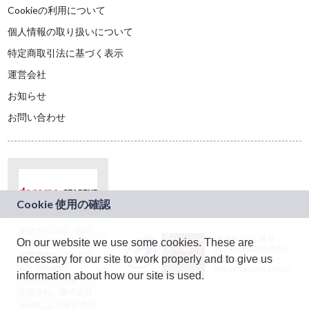
Cookieの利用について
個人情報の取り扱いについて
特定商取引法に基づく表示
運営会社
お知らせ
お問い合わせ
本サービスは、NTT
JASRAC許諾番号：
On our website we use some cookies. These are
ドコモグループの新
9024936001Y45037
規事業創出プログラ
necessary for our site to work properly and to give us
JASRAC許諾番号：
ム「docomo
9024936002Y45040
information about how our site is used.
STARTUP」を通じて
企画され、株式会社
teketにより運営され