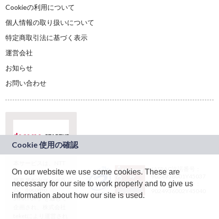
Cookieの利用について
個人情報の取り扱いについて
特定商取引法に基づく表示
運営会社
お知らせ
お問い合わせ
本サービスは、NTT
JASRAC許諾番号：
On our website we use some cookies. These are
ドコモグループの新
9024936001Y45037
規事業創出プログラ
necessary for our site to work properly and to give us
JASRAC許諾番号：
ム「docomo
9024936002Y45040
information about how our site is used.
STARTUP」を通じて
企画され、株式会社
teketにより運営され