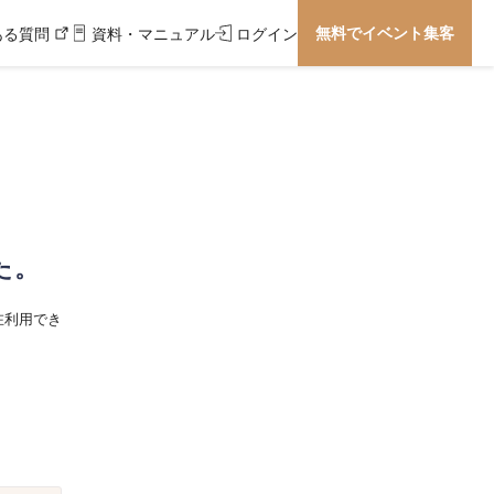
無料でイベント集客
ある質問
資料・マニュアル
ログイン
た。
在利用でき