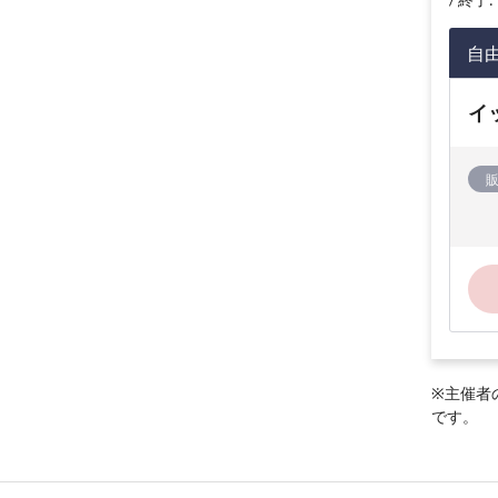
自
イ
※主催者
です。