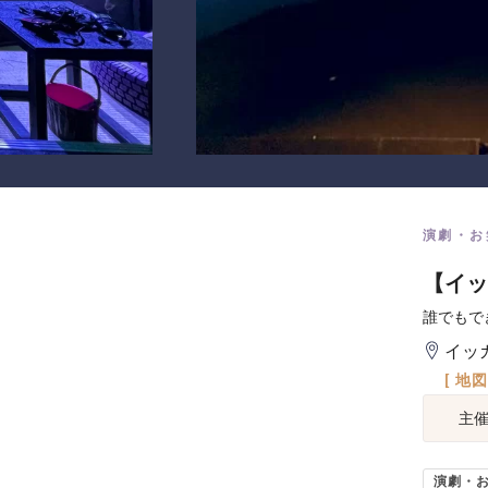
演劇・お
【イッ
誰でもで
イッ
[ 地
主
演劇・