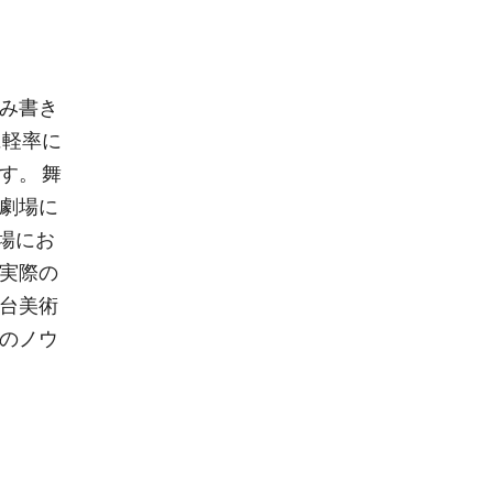
読み書き
に軽率に
す。 舞
小劇場に
場にお
を実際の
舞台美術
めのノウ