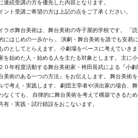
に連続受講の方を優先した内容となります。
イント受講ご希望の方は上記の点をご了承ください。
イラボ舞台美術は、舞台美術の寺子屋的学校です。 「
的にはじめの一歩から 。 演劇・舞台美術を誰でも安易
ものとしてとらえます。 小劇場をベースに考えていきま
家を始めた人・始める人を主たる対象とします。 主に
２０年程度活動する舞台美術家・袴田長武による『小劇
台美術のある一つの方法』をお伝えします。 舞台美術
ルで考え・実践します。 劇団主宰者や演出家の場合、
わなくても、 自律的に舞台美術を考えて構築できるた
共有・実践・試行錯誤をおこないます。