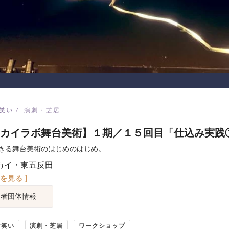
笑い
演劇・芝居
カイラボ舞台美術】１期／１５回目「仕込み実践
きる舞台美術のはじめのはじめ。
カイ・東五反田
図を見る ]
催者団体情報
お笑い
演劇・芝居
ワークショップ