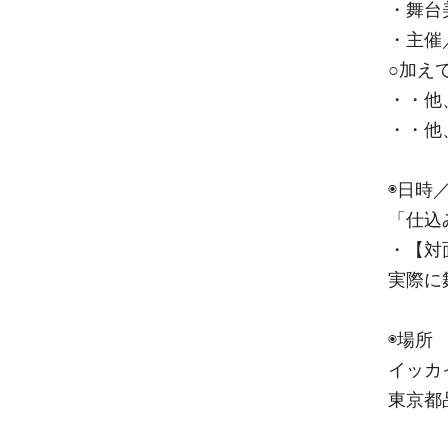
・舞台
・主催
○加え
・・他
・・他
◉日時
「仕込
・【対
実際に
◉場所
イッカ
東京都