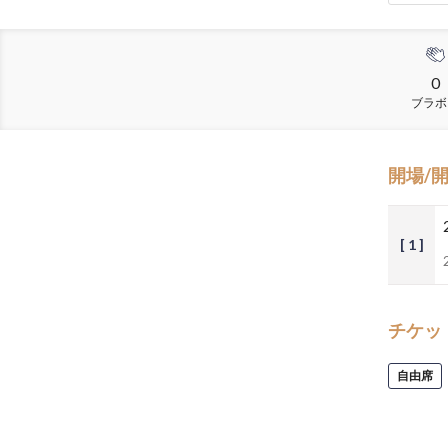
0
ブラボ
開場/
[ 1 ]
チケッ
自由席