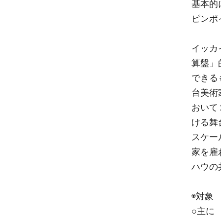
基本的
ピンポ
イッカ
算盤」
できる
台美術
おいて
ける舞
スケー
家を雇
ハウの
◉対象
○主に