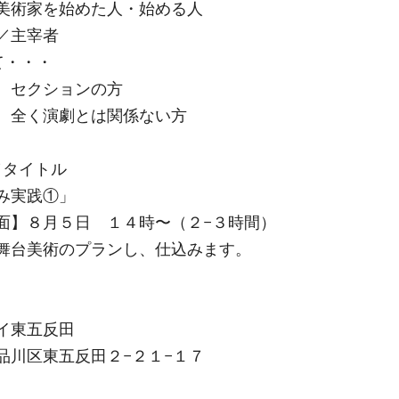
美術家を始めた人・始める人
／主宰者
て・・・
、セクションの方
、全く演劇とは関係ない方
／タイトル
み実践①」
面】８月５日 １４時〜（２−３時間）
舞台美術のプランし、仕込みます。
イ東五反田
品川区東五反田２−２１−１７