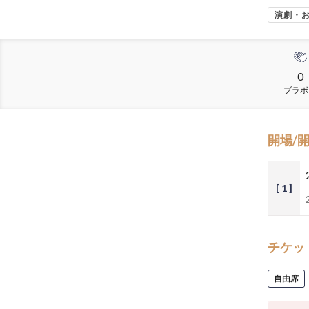
演劇・
0
ブラボ
開場/
[ 1 ]
チケッ
自由席