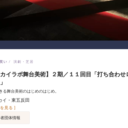
笑い
演劇・芝居
カイラボ舞台美術】２期／１１回目「打ち合わせ
」
きる舞台美術のはじめのはじめ。
カイ・東五反田
図を見る ]
催者団体情報