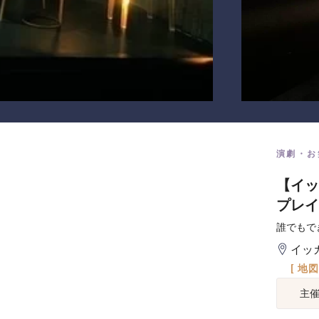
演劇・お
【イッ
プレイ
誰でもで
イッ
[ 地
主