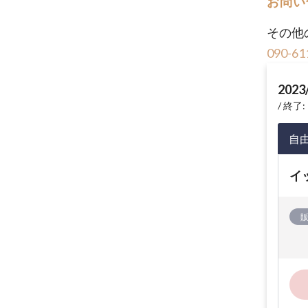
お問い
その他
090-61
2023
終了: 
自
イ