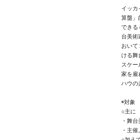
イッカ
算盤」
できる
台美術
おいて
ける舞
スケー
家を雇
ハウの
◉対象
○主に
・舞台
・主催
○加え