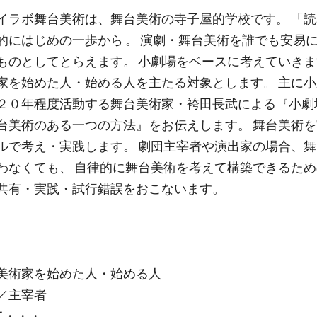
イラボ舞台美術は、舞台美術の寺子屋的学校です。 「
的にはじめの一歩から 。 演劇・舞台美術を誰でも安易
ものとしてとらえます。 小劇場をベースに考えていきま
家を始めた人・始める人を主たる対象とします。 主に
２０年程度活動する舞台美術家・袴田長武による『小劇
台美術のある一つの方法』をお伝えします。 舞台美術
ルで考え・実践します。 劇団主宰者や演出家の場合、
わなくても、 自律的に舞台美術を考えて構築できるた
共有・実践・試行錯誤をおこないます。
美術家を始めた人・始める人
／主宰者
て・・・