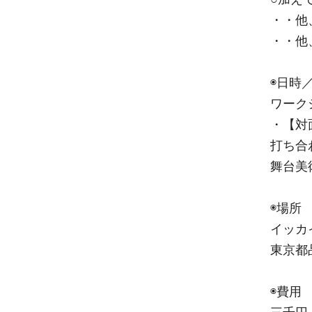
・・他
・・他
◉日時
ワーク
・【対
打ち合
舞台美
◉場所
イッカ
東京都
◉費用