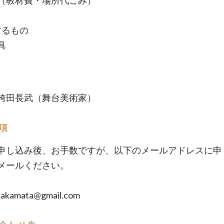
（教材費・場所代こみ）
するもの
具
袴田長武（舞台美術家）
項
申し込み後、お手数ですが、以下のメールアドレスに申
メールください。
akamata@gmail.com