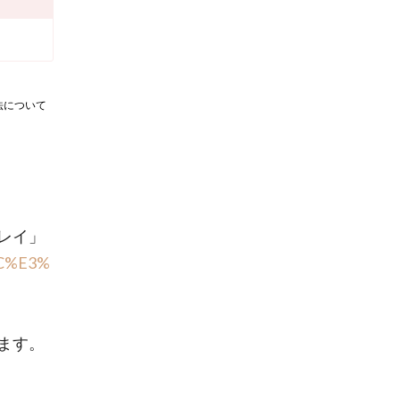
法について
レイ」
%BC%E3%
ます。