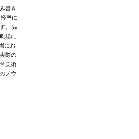
読み書き
に軽率に
す。 舞
小劇場に
場にお
を実際の
舞台美術
めのノウ