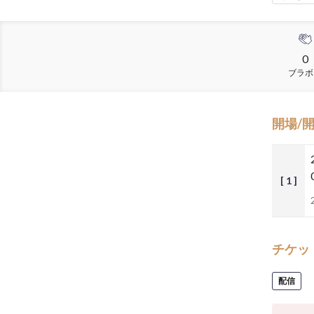
0
ブラボ
開場/
[ 1 ]
チケッ
配信