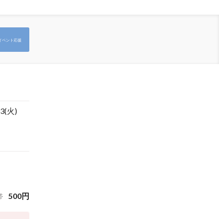
イベント応援
3(火)
500
円
帯