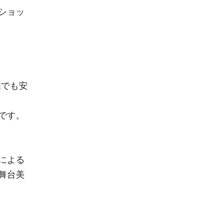
ショッ
誰でも安
です。
による
舞台美