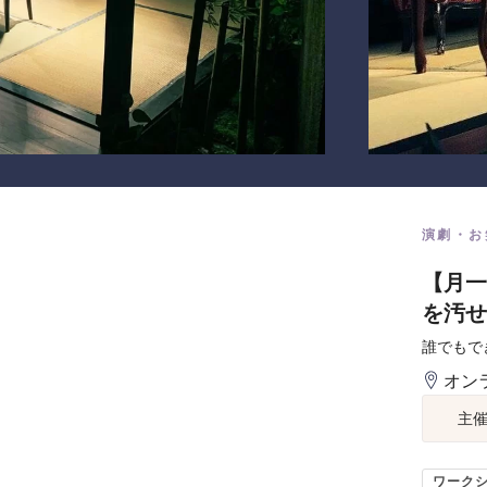
演劇・お
【月一
を汚せ
誰でもで
オン
主
ワーク