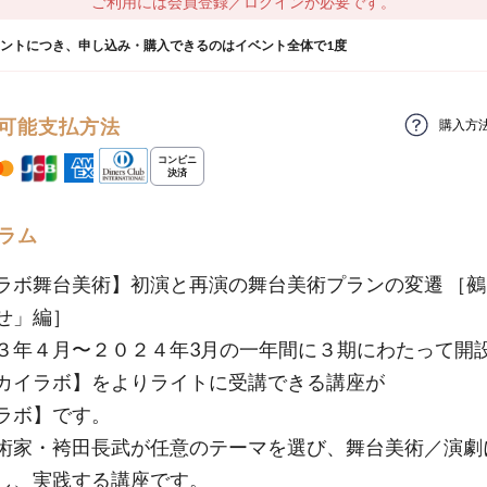
ご利用には会員登録／ログインが必要です。
ウントにつき、申し込み・購入できるのはイベント全体で1度
可能支払方法
購入方
ラム
ラボ舞台美術】初演と再演の舞台美術プランの変遷 ［
せ」編］
３年４月〜２０２４年3月の一年間に３期にわたって開
カイラボ】をよりライトに受講できる講座が
ラボ】です。
術家・袴田長武が任意のテーマを選び、舞台美術／演劇
し、実践する講座です。