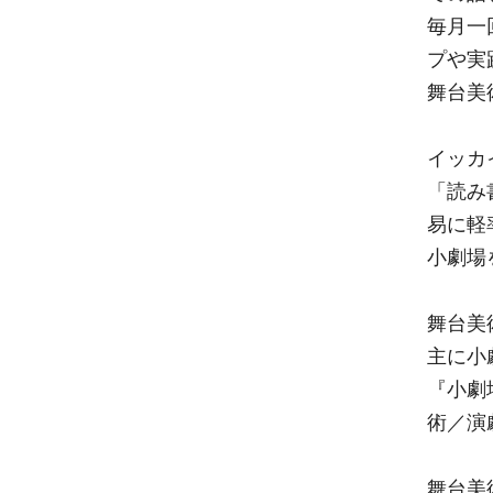
毎月一
プや実
舞台美
イッカ
「読み
易に軽
小劇場
舞台美
主に小
『小劇
術／演
舞台美