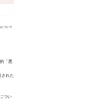
法について
鵺的「悪
設された
につい