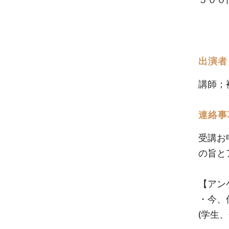
出演者
講師；
連絡事
受講お
の旨と
【アン
・今、
(学生