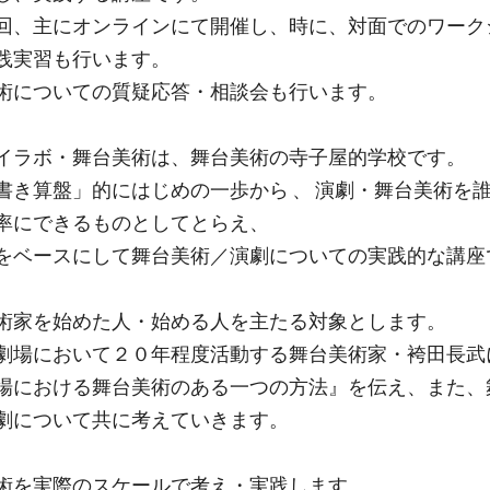
回、主にオンラインにて開催し、時に、対面でのワーク
践実習も行います。
術についての質疑応答・相談会も行います。
イラボ・舞台美術は、舞台美術の寺子屋的学校です。
書き算盤」的にはじめの一歩から 、 演劇・舞台美術を
率にできるものとしてとらえ、
をベースにして舞台美術／演劇についての実践的な講座
術家を始めた人・始める人を主たる対象とします。
劇場において２０年程度活動する舞台美術家・袴田長武
場における舞台美術のある一つの方法』を伝え、また、
劇について共に考えていきます。
術を実際のスケールで考え・実践します。