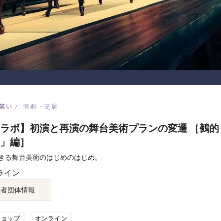
笑い
演劇・芝居
ラボ】初演と再演の舞台美術プランの変遷 ［鵺的
」編］
きる舞台美術のはじめのはじめ。
ライン
催者団体情報
ショップ
オンライン