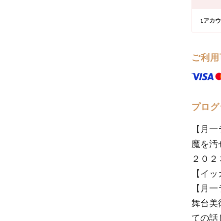
1アカ
ご利用
プログ
【月一
魔を汚
２０２
【イッ
【月一
舞台美
ての話