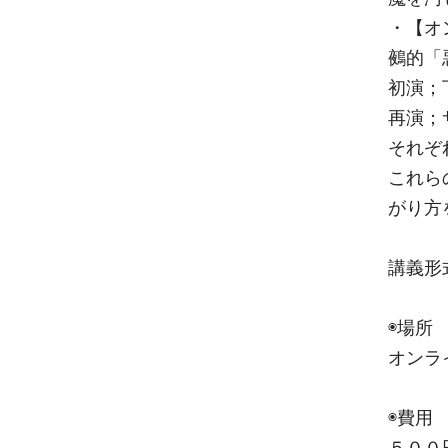
・【オ
鵺的「
初演；
再演；
それぞ
これら
がり方
講義形
◉場所
オンラ
◉費用
５００