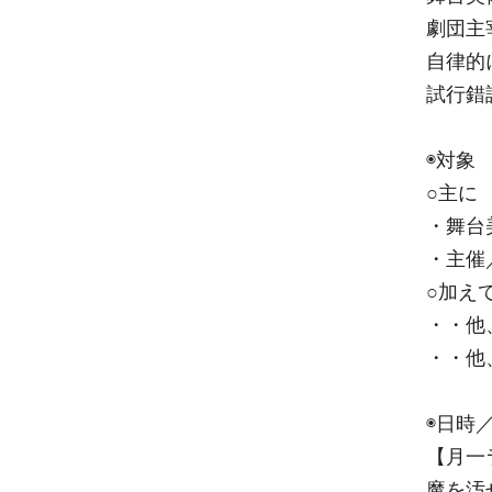
劇団主
自律的
試行錯
◉対象
○主に
・舞台
・主催
○加え
・・他
・・他
◉日時
【月一
魔を汚