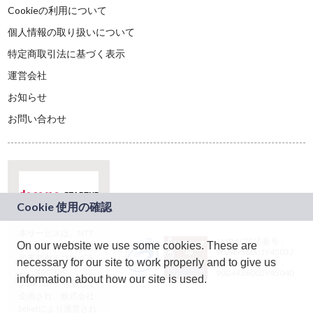
Cookieの利用について
個人情報の取り扱いについて
特定商取引法に基づく表示
運営会社
お知らせ
お問い合わせ
本サービスは、NTT
JASRAC許諾番号：
On our website we use some cookies. These are
ドコモグループの新
9024936001Y45037
規事業創出プログラ
necessary for our site to work properly and to give us
JASRAC許諾番号：
ム「docomo
9024936002Y45040
information about how our site is used.
STARTUP」を通じて
企画され、株式会社
teketにより運営され