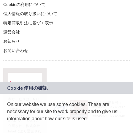
Cookieの利用について
個人情報の取り扱いについて
特定商取引法に基づく表示
運営会社
お知らせ
お問い合わせ
本サービスは、NTT
JASRAC許諾番号：
On our website we use some cookies. These are
ドコモグループの新
9024936001Y45037
規事業創出プログラ
necessary for our site to work properly and to give us
JASRAC許諾番号：
ム「docomo
9024936002Y45040
information about how our site is used.
STARTUP」を通じて
企画され、株式会社
teketにより運営され