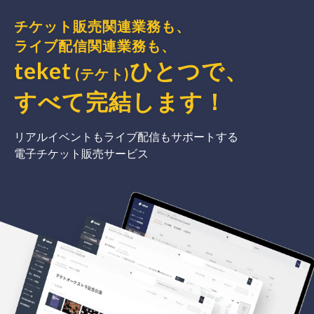
チケット販売関連業務も、
ライブ配信関連業務も、
teket
ひとつで、
(テケト)
すべて完結
します
！
リアルイベントもライブ配信もサポートする
電子チケット販売サービス