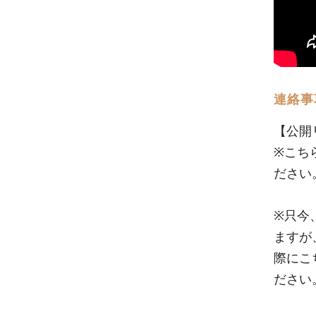
連絡事
【公開
※こち
ださい
※只今
ますが
際にこ
ださい