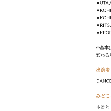
⚫︎UT
⚫︎KO
⚫︎KO
⚫︎RI
⚫︎KP
※基本
変わる
出演者
DANC
みどこ
本番と