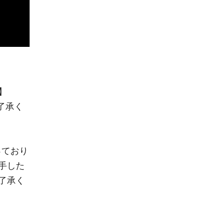
】
了承く
っており
手した
了承く