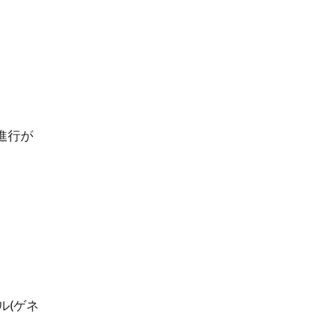
進行が
ル(ゲネ