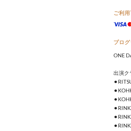
ご利用
プログ
ONE 
出演ク
⚫︎RI
⚫︎KO
⚫︎KO
⚫︎RI
⚫︎RI
⚫︎RI