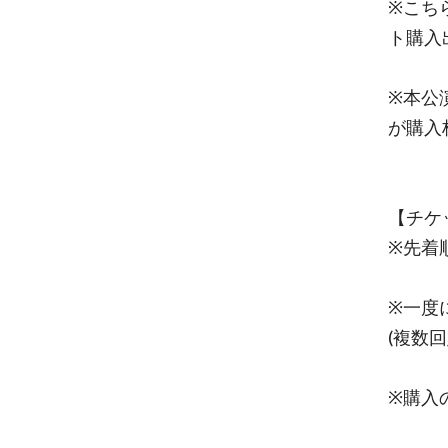
※こち
ト購入
※本公
が購入
【チケ
※先着
※一度
(複数回
※購入