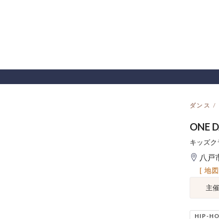
ダンス
ONE 
キッズク
八戸
[ 地
主
HIP-H