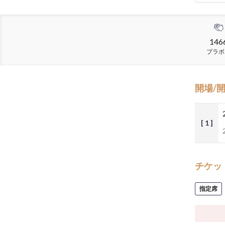
146
ブラボ
開場/
[ 1 ]
チケッ
指定席