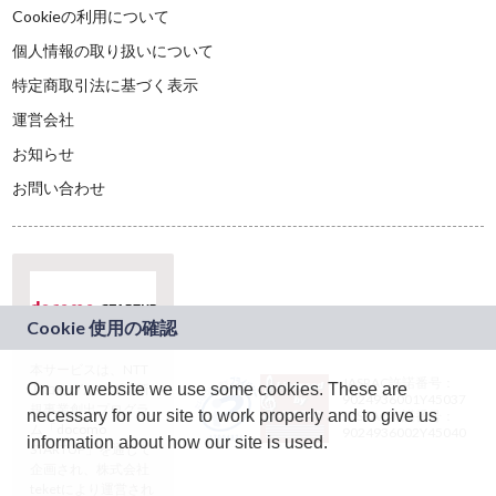
Cookieの利用について
個人情報の取り扱いについて
特定商取引法に基づく表示
運営会社
お知らせ
お問い合わせ
本サービスは、NTT
JASRAC許諾番号：
On our website we use some cookies. These are
ドコモグループの新
9024936001Y45037
規事業創出プログラ
necessary for our site to work properly and to give us
JASRAC許諾番号：
ム「docomo
9024936002Y45040
information about how our site is used.
STARTUP」を通じて
企画され、株式会社
teketにより運営され