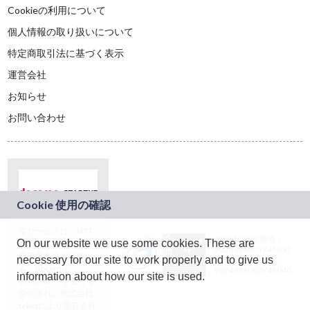
Cookieの利用について
個人情報の取り扱いについて
特定商取引法に基づく表示
運営会社
お知らせ
お問い合わせ
本サービスは、NTT
JASRAC許諾番号：
On our website we use some cookies. These are
ドコモグループの新
9024936001Y45037
規事業創出プログラ
necessary for our site to work properly and to give us
JASRAC許諾番号：
ム「docomo
9024936002Y45040
information about how our site is used.
STARTUP」を通じて
企画され、株式会社
teketにより運営され