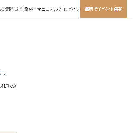
無料でイベント集客
ある質問
資料・マニュアル
ログイン
た。
在利用でき