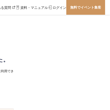
無料でイベント集客
ある質問
資料・マニュアル
ログイン
た。
在利用でき