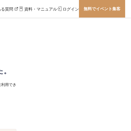
無料でイベント集客
ある質問
資料・マニュアル
ログイン
た。
在利用でき