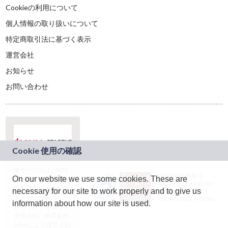
Cookieの利用について
個人情報の取り扱いについて
特定商取引法に基づく表示
運営会社
お知らせ
お問い合わせ
本サービスは、NTT
JASRAC許諾番号：
On our website we use some cookies. These are
ドコモグループの新
9024936001Y45037
規事業創出プログラ
necessary for our site to work properly and to give us
JASRAC許諾番号：
ム「docomo
9024936002Y45040
information about how our site is used.
STARTUP」を通じて
企画され、株式会社
teketにより運営され