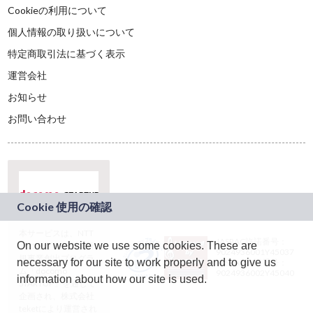
Cookieの利用について
個人情報の取り扱いについて
特定商取引法に基づく表示
運営会社
お知らせ
お問い合わせ
本サービスは、NTT
JASRAC許諾番号：
On our website we use some cookies. These are
ドコモグループの新
9024936001Y45037
規事業創出プログラ
necessary for our site to work properly and to give us
JASRAC許諾番号：
ム「docomo
9024936002Y45040
information about how our site is used.
STARTUP」を通じて
企画され、株式会社
teketにより運営され