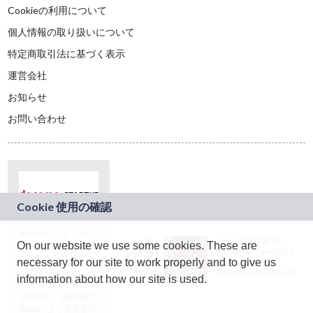
Cookieの利用について
個人情報の取り扱いについて
特定商取引法に基づく表示
運営会社
お知らせ
お問い合わせ
本サービスは、NTT
JASRAC許諾番号：
On our website we use some cookies. These are
ドコモグループの新
9024936001Y45037
規事業創出プログラ
necessary for our site to work properly and to give us
JASRAC許諾番号：
ム「docomo
9024936002Y45040
information about how our site is used.
STARTUP」を通じて
企画され、株式会社
teketにより運営され