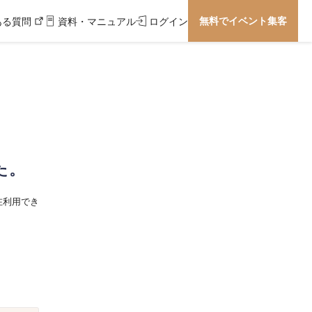
無料でイベント集客
ある質問
資料・マニュアル
ログイン
た。
在利用でき