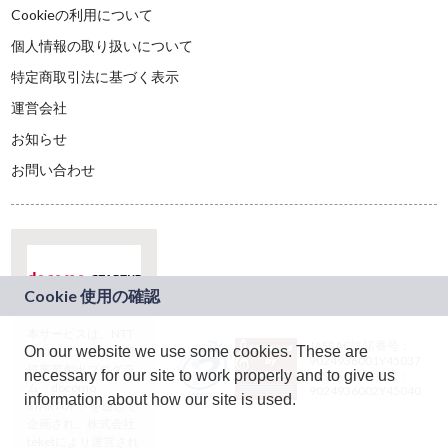
Cookieの利用について
個人情報の取り扱いについて
特定商取引法に基づく表示
運営会社
お知らせ
お問い合わせ
本サービスは、NTT
JASRAC許諾番号：
On our website we use some cookies. These are
ドコモグループの新
9024936001Y45037
規事業創出プログラ
necessary for our site to work properly and to give us
JASRAC許諾番号：
ム「docomo
9024936002Y45040
information about how our site is used.
STARTUP」を通じて
企画され、株式会社
teketにより運営され