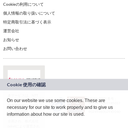
Cookieの利用について
個人情報の取り扱いについて
特定商取引法に基づく表示
運営会社
お知らせ
お問い合わせ
本サービスは、NTT
JASRAC許諾番号：
On our website we use some cookies. These are
ドコモグループの新
9024936001Y45037
規事業創出プログラ
necessary for our site to work properly and to give us
JASRAC許諾番号：
ム「docomo
9024936002Y45040
information about how our site is used.
STARTUP」を通じて
企画され、株式会社
teketにより運営され