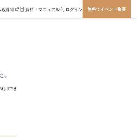
無料でイベント集客
ある質問
資料・マニュアル
ログイン
た。
在利用でき