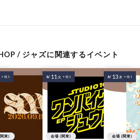
P-HOP / ジャズに関連するイベント
11
13
8/
8/
+ 他 1
火
+ 他 1
木
+ 他 1
(関東)
会場 (関東)
会場 (関東)