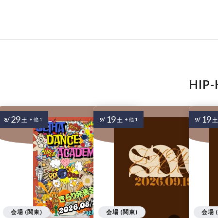
HI
29
19
19
8/
9/
9/
土
+ 他 1
土
+ 他 1
土
会場 (関東)
会場 (関東)
会場 