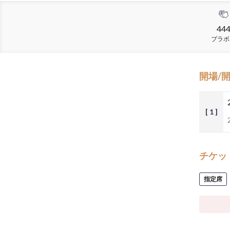
44
ブラボ
開場/
[ 1 ]
チケッ
指定席