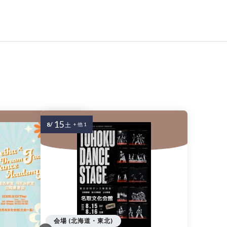
15
8/
土
+ 他 1
会場 (北海道・東北)