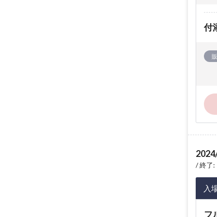
付
2024
終了: 
入
フ