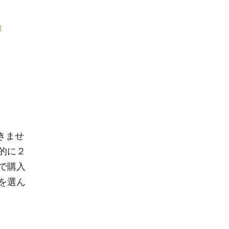
8
きませ
的に２
で購入
を選ん