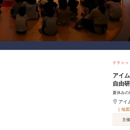
クラシッ
アイ
自由研
夏休みの
アイ
[ 地
主