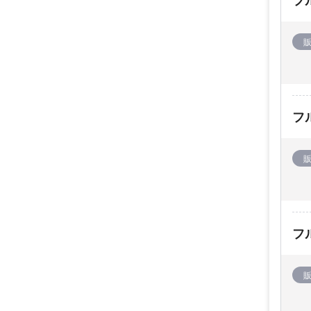
フ
フ
フ