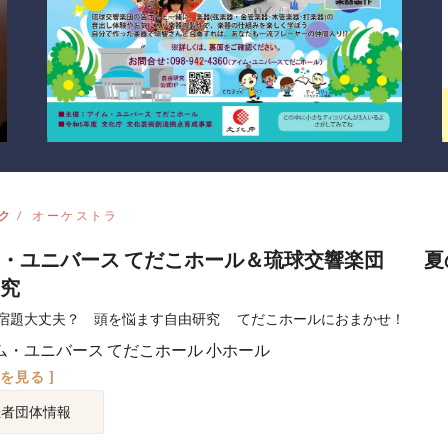
ク
オーケストラ
ム・ユニバース てだこホール＆琉球交響楽団 夏
究
宿題大丈夫？ 頭を悩ます自由研究 てだこホールにおまかせ！
ム・ユニバース てだこホール 小ホール
図を見る ]
催者団体情報