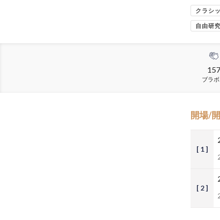
クラシ
自由研
15
ブラボ
開場/
[ 1 ]
[ 2 ]