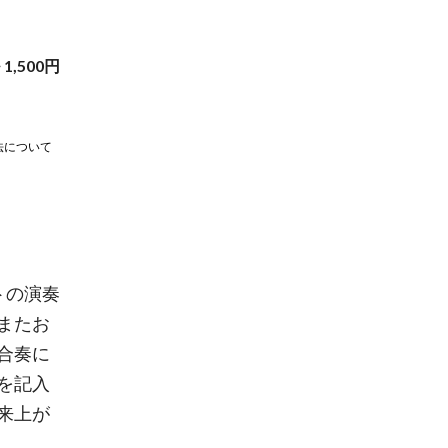
~
1,500
円
法について
トの演奏
またお
合奏に
を記入
来上が