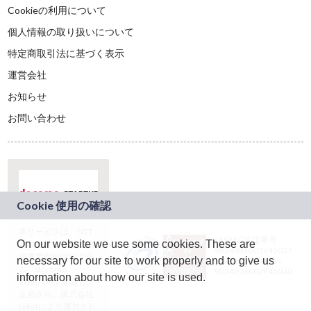
Cookieの利用について
個人情報の取り扱いについて
特定商取引法に基づく表示
運営会社
お知らせ
お問い合わせ
本サービスは、NTT
JASRAC許諾番号：
On our website we use some cookies. These are
ドコモグループの新
9024936001Y45037
規事業創出プログラ
necessary for our site to work properly and to give us
JASRAC許諾番号：
ム「docomo
9024936002Y45040
information about how our site is used.
STARTUP」を通じて
企画され、株式会社
teketにより運営され