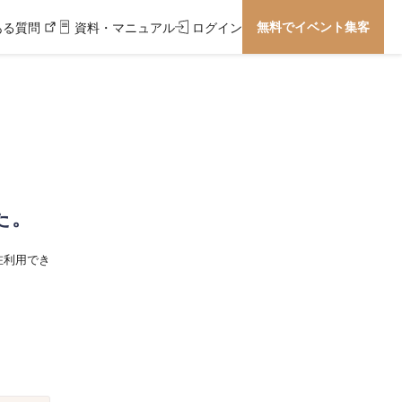
無料でイベント集客
ある質問
資料・マニュアル
ログイン
た。
在利用でき