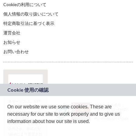
Cookieの利用について
個人情報の取り扱いについて
特定商取引法に基づく表示
運営会社
お知らせ
お問い合わせ
本サービスは、NTT
JASRAC許諾番号：
On our website we use some cookies. These are
ドコモグループの新
9024936001Y45037
規事業創出プログラ
necessary for our site to work properly and to give us
JASRAC許諾番号：
ム「docomo
9024936002Y45040
information about how our site is used.
STARTUP」を通じて
企画され、株式会社
teketにより運営され