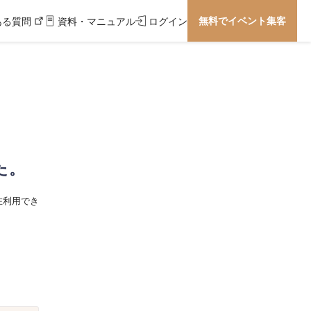
無料でイベント集客
ある質問
資料・マニュアル
ログイン
た。
在利用でき