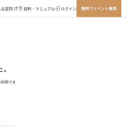
無料でイベント集客
ある質問
資料・マニュアル
ログイン
た。
在利用でき