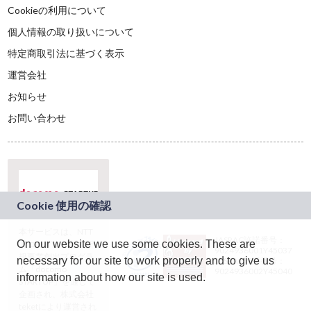
Cookieの利用について
個人情報の取り扱いについて
特定商取引法に基づく表示
運営会社
お知らせ
お問い合わせ
本サービスは、NTT
JASRAC許諾番号：
On our website we use some cookies. These are
ドコモグループの新
9024936001Y45037
規事業創出プログラ
necessary for our site to work properly and to give us
JASRAC許諾番号：
ム「docomo
9024936002Y45040
information about how our site is used.
STARTUP」を通じて
企画され、株式会社
teketにより運営され