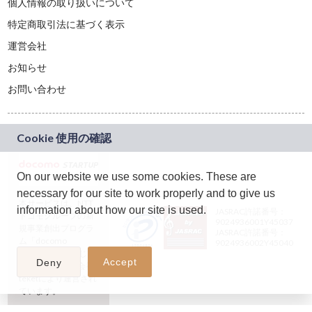
個人情報の取り扱いについて
特定商取引法に基づく表示
運営会社
お知らせ
お問い合わせ
On our website we use some cookies. These are
necessary for our site to work properly and to give us
本サービスは、NTT
information about how our site is used.
JASRAC許諾番号：
ドコモグループの新
9024936001Y45037
規事業創出プログラ
JASRAC許諾番号：
ム「docomo
9024936002Y45040
STARTUP」を通じて
Accept
Deny
企画され、株式会社
teketにより運営され
ています。