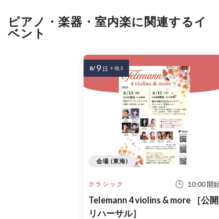
ピアノ・楽器・室内楽に関連するイ
ベント
9
8/
日
+ 他 3
会場 (東海)
10:00 開
クラシック
Telemann 4 violins & more ［公開
リハーサル］