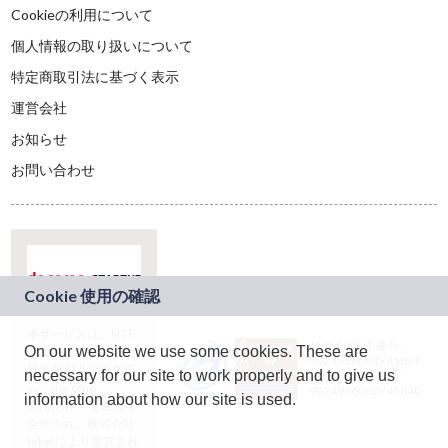
Cookieの利用について
個人情報の取り扱いについて
特定商取引法に基づく表示
運営会社
お知らせ
お問い合わせ
本サービスは、NTT
JASRAC許諾番号：
On our website we use some cookies. These are
ドコモグループの新
9024936001Y45037
規事業創出プログラ
necessary for our site to work properly and to give us
JASRAC許諾番号：
ム「docomo
9024936002Y45040
information about how our site is used.
STARTUP」を通じて
企画され、株式会社
teketにより運営され