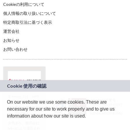
Cookieの利用について
個人情報の取り扱いについて
特定商取引法に基づく表示
運営会社
お知らせ
お問い合わせ
本サービスは、NTT
JASRAC許諾番号：
On our website we use some cookies. These are
ドコモグループの新
9024936001Y45037
規事業創出プログラ
necessary for our site to work properly and to give us
JASRAC許諾番号：
ム「docomo
9024936002Y45040
information about how our site is used.
STARTUP」を通じて
企画され、株式会社
teketにより運営され