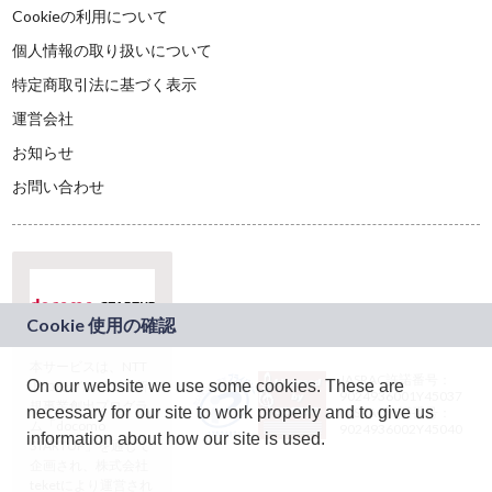
Cookieの利用について
個人情報の取り扱いについて
特定商取引法に基づく表示
運営会社
お知らせ
お問い合わせ
本サービスは、NTT
JASRAC許諾番号：
On our website we use some cookies. These are
ドコモグループの新
9024936001Y45037
規事業創出プログラ
necessary for our site to work properly and to give us
JASRAC許諾番号：
ム「docomo
9024936002Y45040
information about how our site is used.
STARTUP」を通じて
企画され、株式会社
teketにより運営され