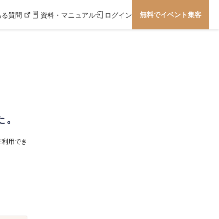
無料でイベント集客
ある質問
資料・マニュアル
ログイン
た。
在利用でき